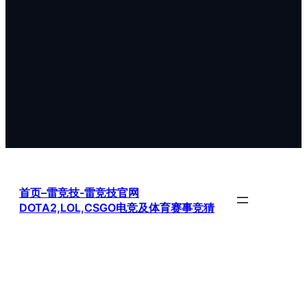
首页–雷竞技-雷竞技官网
DOTA2,LOL,CSGO电竞及体育赛事竞猜