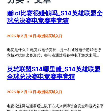
赌lol比赛很赚钱吗_S14英雄联盟全
球总决赛电竞赛事竞猜
2025 年 2 月 14 日
•
欧洲杯买球入口
电竞是什么？ 电竞即电子竞技，是一种通过电子游戏进行
竞技对抗的比赛形式。参与者通过玩各种电子游戏来展…
英雄联盟S14哪里赌_S14英雄联盟
全球总决赛电竞赛事竞猜
2025 年 2 月 13 日
•
欧洲杯买球入口
电竞投注网站通常通过以下方式来保障资金安全和游戏公平