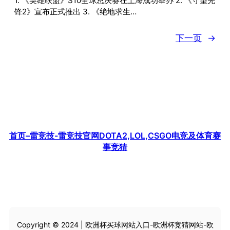
1. 《英雄联盟》S10全球总决赛在上海成功举办 2. 《守望先
锋2》宣布正式推出 3. 《绝地求生…
下一页
→
首页–雷竞技-雷竞技官网DOTA2,LOL,CSGO电竞及体育赛
事竞猜
Copyright © 2024 | 欧洲杯买球网站入口-欧洲杯竞猜网站-欧