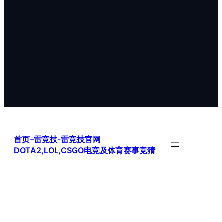
首页–雷竞技-雷竞技官网
DOTA2,LOL,CSGO电竞及体育赛事竞猜