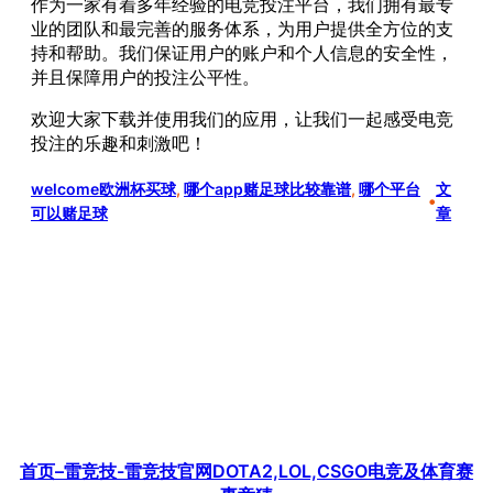
作为一家有着多年经验的电竞投注平台，我们拥有最专
业的团队和最完善的服务体系，为用户提供全方位的支
持和帮助。我们保证用户的账户和个人信息的安全性，
并且保障用户的投注公平性。
欢迎大家下载并使用我们的应用，让我们一起感受电竞
投注的乐趣和刺激吧！
welcome欧洲杯买球
, 
哪个app赌足球比较靠谱
, 
哪个平台
文
•
可以赌足球
章
首页–雷竞技-雷竞技官网DOTA2,LOL,CSGO电竞及体育赛