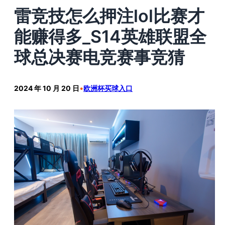
雷竞技怎么押注lol比赛才
能赚得多_S14英雄联盟全
球总决赛电竞赛事竞猜
2024 年 10 月 20 日
•
欧洲杯买球入口