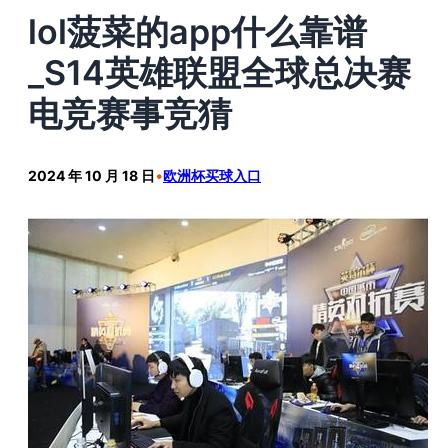
lol菠菜的app什么靠谱
_S14英雄联盟全球总决赛
电竞赛事竞猜
2024 年 10 月 18 日
•
欧洲杯买球入口