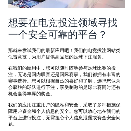
想要在电竞投注领域寻找
一个安全可靠的平台？
那就来尝试我们的最新应用吧！我们的电竞投注网站类
似雷竞技，为用户提供高品质的足球下注服务。
在我们的应用中，您可以随时随地参与足球比赛的投
注，无论是国内联赛还是国际赛事，我们都拥有丰富的
赛事选择。您可以根据自己的喜好和了解，选择您认为
会获胜的球队进行下注，享受刺激的足球比赛同时还有
机会赢得丰厚的奖金。
我们的应用注重用户的隐私和安全，采取了多种措施保
障用户资金和个人信息的安全。您可以放心地在我们的
平台上进行投注，无需担心个人信息泄露或资金安全问
题。