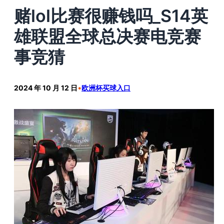
赌lol比赛很赚钱吗_S14英
雄联盟全球总决赛电竞赛
事竞猜
2024 年 10 月 12 日
•
欧洲杯买球入口