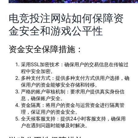
电竞投注网站如何保障资
金安全和游戏公平性
资金安全保障措施：
采用SSL加密技术：确保用户的交易信息在传输过
程中安全加密。
多种支付方式：提供多种支付方式供用户选择，确
保用户的资金能够安全存储和转移。
严格的账户审核机制：要求用户提供真实身份信
息，确保账户安全。
资金隔离：将用户的资金与运营资金进行隔离管
理，保证用户的资金安全。
全天候客服支持：提供24小时客服支持，确保用
户在遇到问题时能够及时解决。