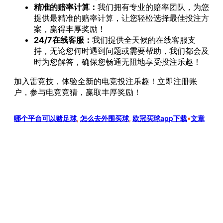
精准的赔率计算：
我们拥有专业的赔率团队，为您
提供最精准的赔率计算，让您轻松选择最佳投注方
案，赢得丰厚奖励！
24/7在线客服：
我们提供全天候的在线客服支
持，无论您何时遇到问题或需要帮助，我们都会及
时为您解答，确保您畅通无阻地享受投注乐趣！
加入雷竞技，体验全新的电竞投注乐趣！立即注册账
户，参与电竞竞猜，赢取丰厚奖励！
哪个平台可以赌足球
, 
怎么去外围买球
, 
欧冠买球app下载
•
文章