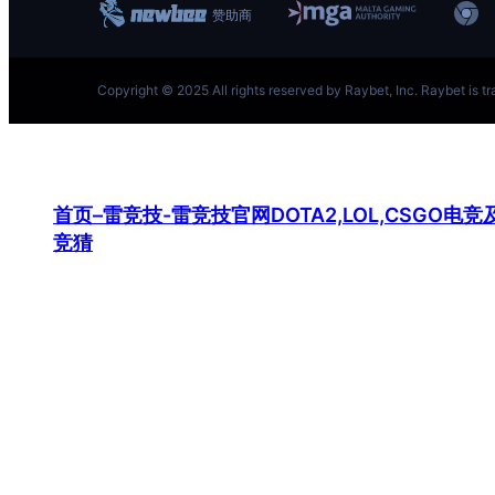
跳
至
内
首页–雷竞技-雷竞技官网DOTA2,LOL,CSGO电
竞猜
容