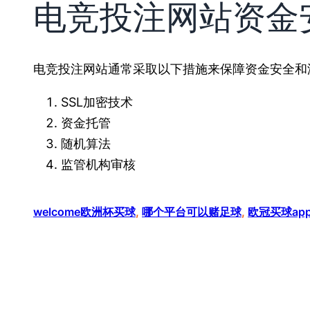
电竞投注网站资金
电竞投注网站通常采取以下措施来保障资金安全和
SSL加密技术
资金托管
随机算法
监管机构审核
welcome欧洲杯买球
, 
哪个平台可以赌足球
, 
欧冠买球ap