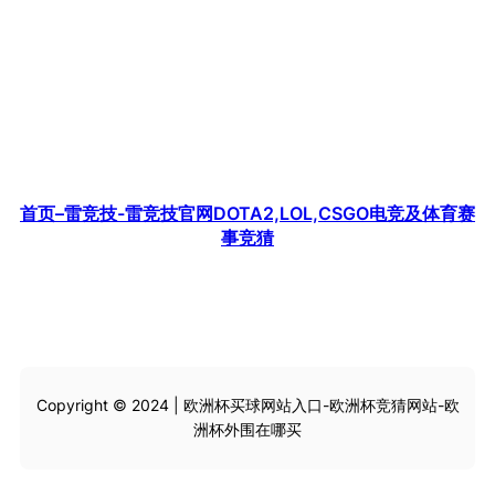
首页–雷竞技-雷竞技官网DOTA2,LOL,CSGO电竞及体育赛
事竞猜
Copyright © 2024 | 欧洲杯买球网站入口-欧洲杯竞猜网站-欧
洲杯外围在哪买