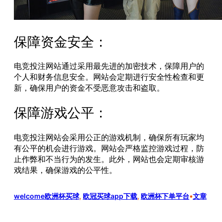
保障资金安全：
电竞投注网站通过采用最先进的加密技术，保障用户的
个人和财务信息安全。网站会定期进行安全性检查和更
新，确保用户的资金不受恶意攻击和盗取。
保障游戏公平：
电竞投注网站会采用公正的游戏机制，确保所有玩家均
有公平的机会进行游戏。网站会严格监控游戏过程，防
止作弊和不当行为的发生。此外，网站也会定期审核游
戏结果，确保游戏的公平性。
welcome欧洲杯买球
, 
欧冠买球app下载
, 
欧洲杯下单平台
•
文章