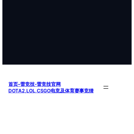
首页–雷竞技-雷竞技官网
DOTA2,LOL,CSGO电竞及体育赛事竞猜