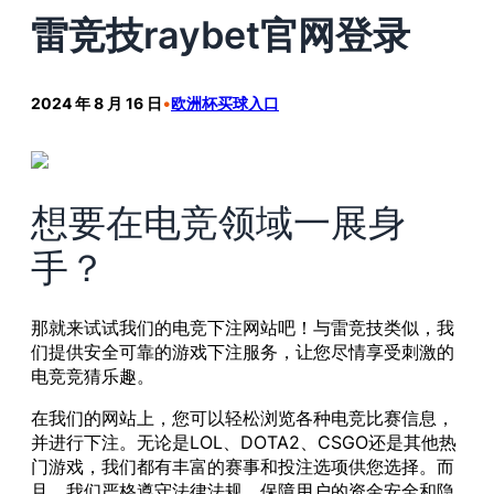
雷竞技raybet官网登录
2024 年 8 月 16 日
•
欧洲杯买球入口
想要在电竞领域一展身
手？
那就来试试我们的电竞下注网站吧！与雷竞技类似，我
们提供安全可靠的游戏下注服务，让您尽情享受刺激的
电竞竞猜乐趣。
在我们的网站上，您可以轻松浏览各种电竞比赛信息，
并进行下注。无论是LOL、DOTA2、CSGO还是其他热
门游戏，我们都有丰富的赛事和投注选项供您选择。而
且，我们严格遵守法律法规，保障用户的资金安全和隐