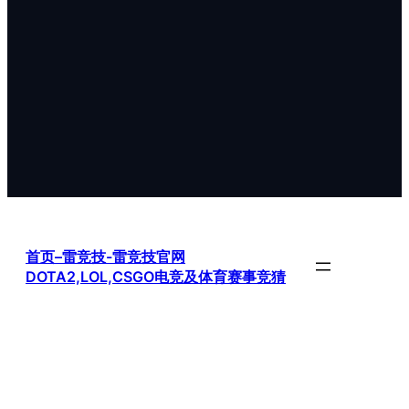
首页–雷竞技-雷竞技官网
DOTA2,LOL,CSGO电竞及体育赛事竞猜