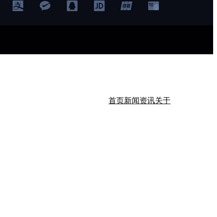
首页
新闻
资讯
关于