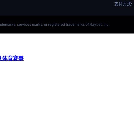
竞及体育赛事