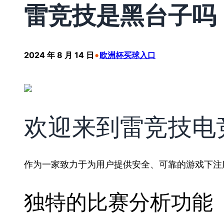
雷竞技是黑台子吗
•
2024 年 8 月 14 日
欧洲杯买球入口
欢迎来到雷竞技电
作为一家致力于为用户提供安全、可靠的游戏下注
独特的比赛分析功能