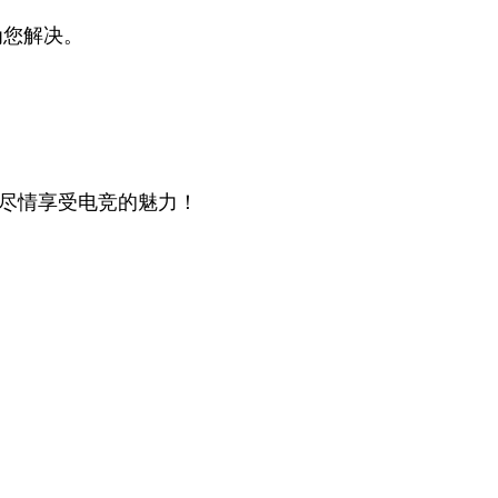
为您解决。
尽情享受电竞的魅力！