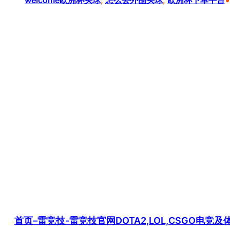
首页–雷竞技-雷竞技官网DOTA2,LOL,CSGO电竞