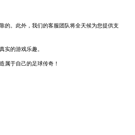
靠的。此外，我们的客服团队将全天候为您提供支
真实的游戏乐趣。
造属于自己的足球传奇！