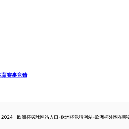
及体育赛事竞猜
ht © 2024 | 欧洲杯买球网站入口-欧洲杯竞猜网站-欧洲杯外围在哪