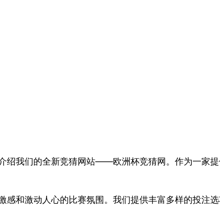
介绍我们的全新竞猜网站——欧洲杯竞猜网。作为一家提
激感和激动人心的比赛氛围。我们提供丰富多样的投注选