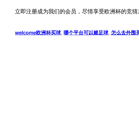
立即注册成为我们的会员，尽情享受欧洲杯的竞猜
welcome欧洲杯买球
, 
哪个平台可以赌足球
, 
怎么去外围