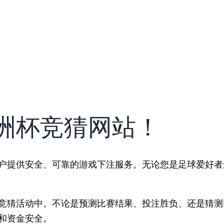
洲杯竞猜网站！
户提供安全、可靠的游戏下注服务。无论您是足球爱好者
竞猜活动中。不论是预测比赛结果、投注胜负、还是猜测
和资金安全。