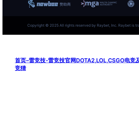
跳
至
内
首页–雷竞技-雷竞技官网DOTA2,LOL,CSGO电
竞猜
容