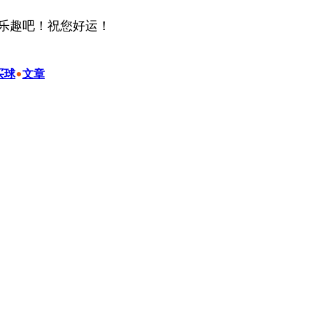
乐趣吧！祝您好运！
•
买球
文章