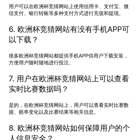
用户可以在欧洲杯竞猜网站上使用信用卡、支付宝、微
信支付、银行转账等多种支付方式进行充值和提现。
6. 欧洲杯竞猜网站有没有手机APP可
以下载？
很多欧洲杯竞猜网站都提供手机APP供用户下载安装，
方便用户随时随地进行投注。
7. 用户在欧洲杯竞猜网站上可以查看
实时比赛数据吗？
是的，在欧洲杯竞猜网站上，用户可以查看实时比赛数
据、赔率变化以及比赛结果等相关信息。
8. 欧洲杯竞猜网站如何保障用户的个
人信息安全？