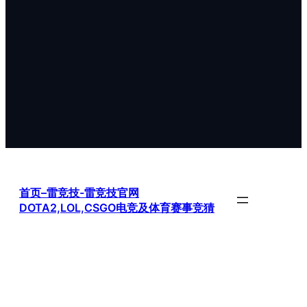
首页–雷竞技-雷竞技官网
DOTA2,LOL,CSGO电竞及体育赛事竞猜