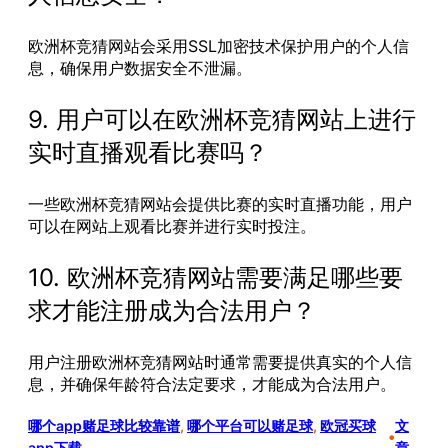
欧洲杯竞猜网站会采用SSL加密技术保护用户的个人信
息，确保用户数据安全不泄漏。
9. 用户可以在欧洲杯竞猜网站上进行
实时直播观看比赛吗？
一些欧洲杯竞猜网站会提供比赛的实时直播功能，用户
可以在网站上观看比赛并进行实时投注。
10. 欧洲杯竞猜网站需要满足哪些要
求才能注册成为合法用户？
用户注册欧洲杯竞猜网站时通常需要提供真实的个人信
息，并确保年龄符合法定要求，才能成为合法用户。
哪个app赌足球比较靠谱
, 
哪个平台可以赌足球
, 
欧冠买球
文
•
app下载
章