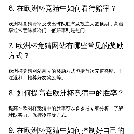
6. 在欧洲杯竞猜中如何看待赔率？
欧洲杯竞猜赔率反映出球队胜率及投注人数预期，高赔
率通常意味着冷门，低赔率则是热门。
7. 欧洲杯竞猜网站有哪些常见的奖励
方式？
欧洲杯竞猜网站常见的奖励方式包括首次充值奖励、下
注返利、推荐好友奖励等。
8. 如何提高在欧洲杯竞猜中的胜率？
提高在欧洲杯竞猜中的胜率可以多参考专家分析、了解
球队实力、保持冷静等方式。
9. 在欧洲杯竞猜中如何控制好自己的