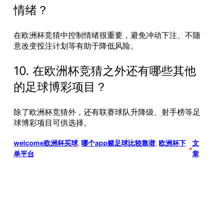
情绪？
在欧洲杯竞猜中控制情绪很重要，避免冲动下注、不随
意改变投注计划等有助于降低风险。
10. 在欧洲杯竞猜之外还有哪些其他
的足球博彩项目？
除了欧洲杯竞猜外，还有联赛球队升降级、射手榜等足
球博彩项目可供选择。
welcome欧洲杯买球
, 
哪个app赌足球比较靠谱
, 
欧洲杯下
文
•
单平台
章