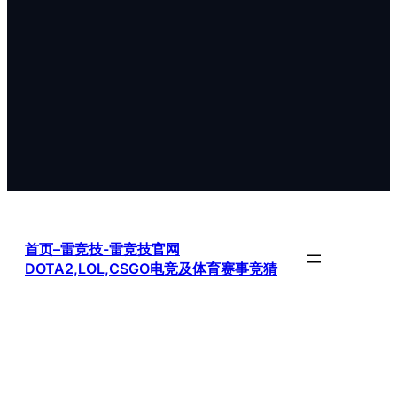
首页–雷竞技-雷竞技官网
DOTA2,LOL,CSGO电竞及体育赛事竞猜