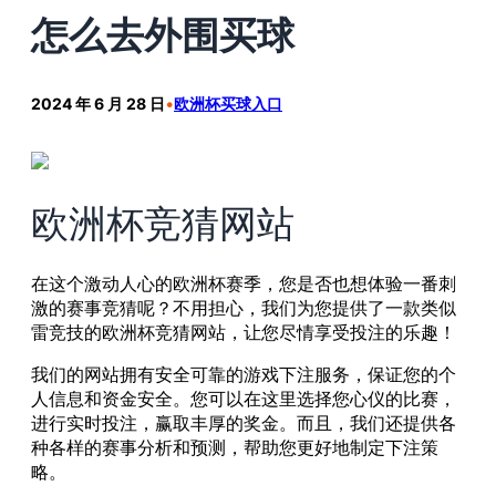
怎么去外围买球
2024 年 6 月 28 日
•
欧洲杯买球入口
欧洲杯竞猜网站
在这个激动人心的欧洲杯赛季，您是否也想体验一番刺
激的赛事竞猜呢？不用担心，我们为您提供了一款类似
雷竞技的欧洲杯竞猜网站，让您尽情享受投注的乐趣！
我们的网站拥有安全可靠的游戏下注服务，保证您的个
人信息和资金安全。您可以在这里选择您心仪的比赛，
进行实时投注，赢取丰厚的奖金。而且，我们还提供各
种各样的赛事分析和预测，帮助您更好地制定下注策
略。