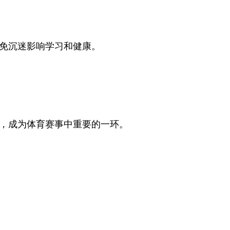
免沉迷影响学习和健康。
，成为体育赛事中重要的一环。