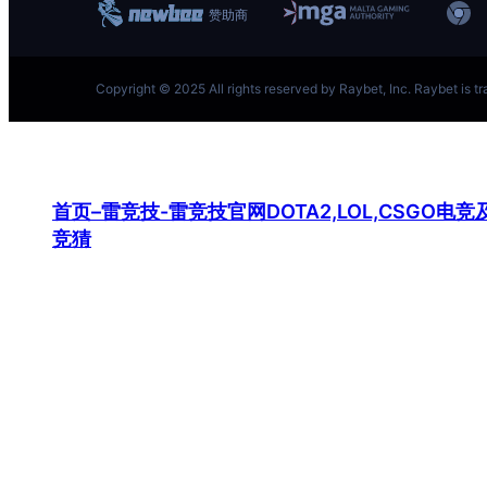
跳
至
内
首页–雷竞技-雷竞技官网DOTA2,LOL,CSGO电
竞猜
容