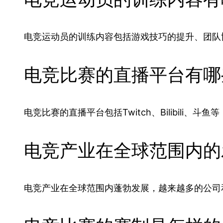
电竞运动员的训练内容包括游戏技巧的提升、团队
电竞比赛的直播平台有哪
电竞比赛的直播平台包括Twitch、Bilibili
电竞产业在全球范围内的
电竞产业在全球范围内蓬勃发展，越来越多的公司