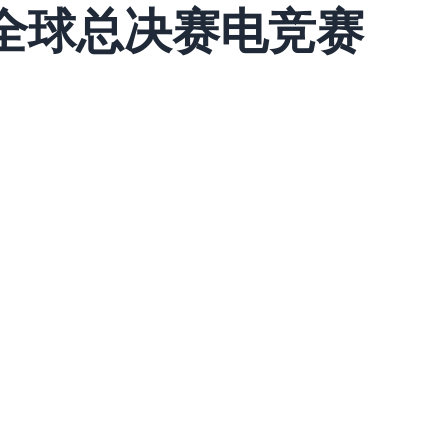
盟全球总决赛电竞赛