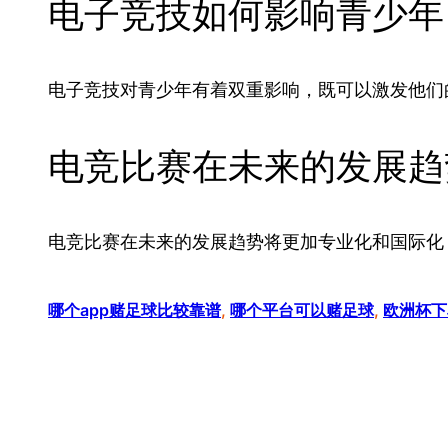
电子竞技如何影响青少年
电子竞技对青少年有着双重影响，既可以激发他们
电竞比赛在未来的发展趋
电竞比赛在未来的发展趋势将更加专业化和国际化
哪个app赌足球比较靠谱
, 
哪个平台可以赌足球
, 
欧洲杯下