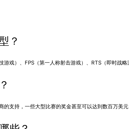
型？
技游戏）、FPS（第一人称射击游戏）、RTS（即时战
？
商的支持，一些大型比赛的奖金甚至可以达到数百万美元
哪些？