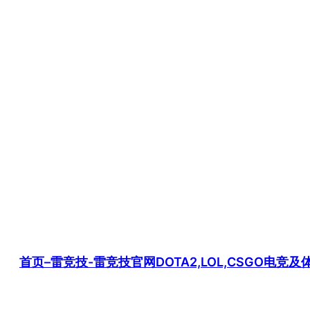
首页–雷竞技-雷竞技官网DOTA2,LOL,CSGO电竞