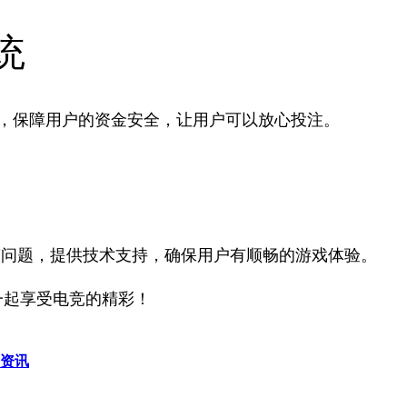
统
，保障用户的资金安全，让用户可以放心投注。
答问题，提供技术支持，确保用户有顺畅的游戏体验。
一起享受电竞的精彩！
资讯