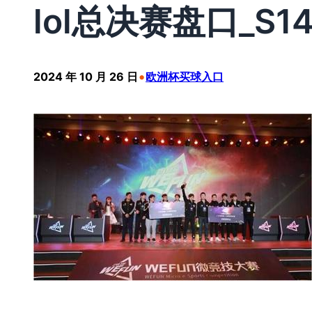
lol总决赛盘口_
•
2024 年 10 月 26 日
欧洲杯买球入口