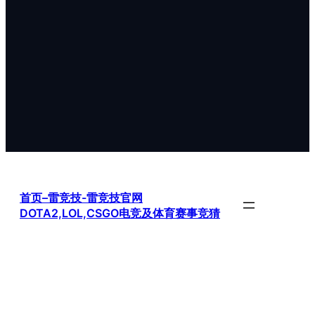
首页–雷竞技-雷竞技官网
DOTA2,LOL,CSGO电竞及体育赛事竞猜