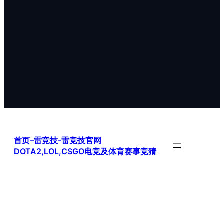
首页–雷竞技-雷竞技官网
DOTA2,LOL,CSGO电竞及体育赛事竞猜