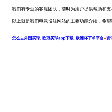
我们有专业的客服团队，随时为用户提供帮助和支
以上就是我们电竞投注网站的主要功能介绍，希望
•
怎么去外围买球
, 
欧冠买球app下载
, 
欧洲杯下单平台
资