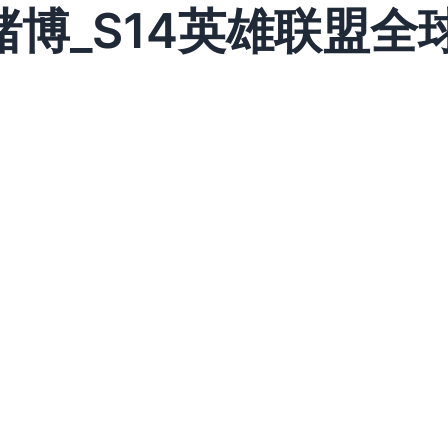
赌博_S14英雄联盟