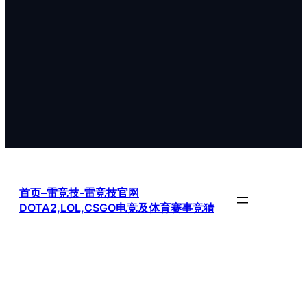
首页–雷竞技-雷竞技官网
DOTA2,LOL,CSGO电竞及体育赛事竞猜