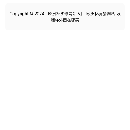
Copyright © 2024 | 欧洲杯买球网站入口-欧洲杯竞猜网站-欧
洲杯外围在哪买