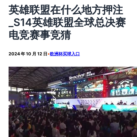
英雄联盟在什么地方押注
_S14英雄联盟全球总决赛
电竞赛事竞猜
2024 年 10 月 12 日
•
欧洲杯买球入口