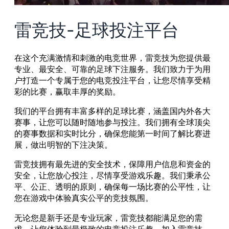
雷竞技-足球投注平台
在这个充满激情和刺激的电竞世界，雷竞技为您提供最
专业、最安全、可靠的足球下注服务。我们致力于为用
户打造一个专属于您的电竞投注平台，让您尽情享受精
彩的比赛，赢取丰厚的奖励。
我们的平台拥有丰富多样的足球比赛，涵盖国内外各大
赛事，让您可以随时随地参与投注。我们拥有全球顶尖
的赛事数据和实时比分，确保您能第一时间了解比赛进
展，做出明智的下注决策。
雷竞技拥有最先进的安全技术，保障用户信息和资金的
安全，让您放心投注，尽情享受游戏乐趣。我们秉承公
平、公正、透明的原则，确保每一场比赛的公平性，让
您在游戏中体验真实公平的竞技氛围。
无论您是新手还是专业玩家，雷竞技都能满足您的需
求，让您体验到最极致的电竞投注乐趣。加入雷竞技，