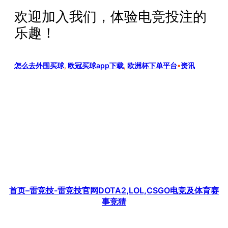
欢迎加入我们，体验电竞投注的
乐趣！
怎么去外围买球
, 
欧冠买球app下载
, 
欧洲杯下单平台
•
资讯
首页–雷竞技-雷竞技官网DOTA2,LOL,CSGO电竞及体育赛
事竞猜