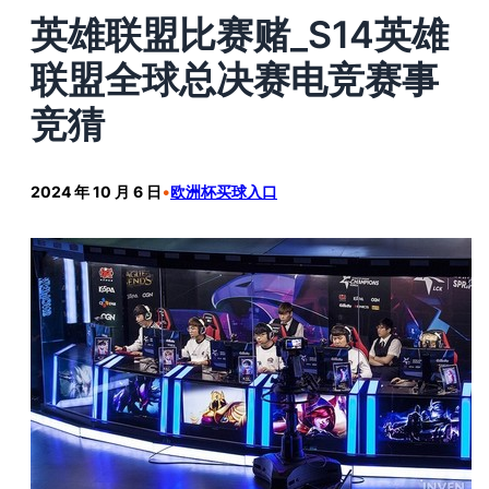
英雄联盟比赛赌_S14英雄
联盟全球总决赛电竞赛事
竞猜
2024 年 10 月 6 日
•
欧洲杯买球入口