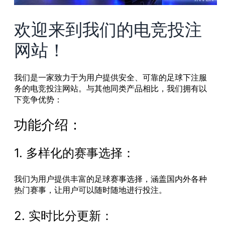
欢迎来到我们的电竞投注
网站！
我们是一家致力于为用户提供安全、可靠的足球下注服
务的电竞投注网站。与其他同类产品相比，我们拥有以
下竞争优势：
功能介绍：
1. 多样化的赛事选择：
我们为用户提供丰富的足球赛事选择，涵盖国内外各种
热门赛事，让用户可以随时随地进行投注。
2. 实时比分更新：