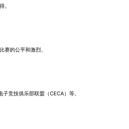
得。
比赛的公平和激烈。
电子竞技俱乐部联盟（CECA）等。