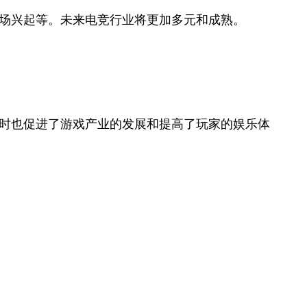
场兴起等。未来电竞行业将更加多元和成熟。
时也促进了游戏产业的发展和提高了玩家的娱乐体