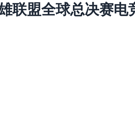
14英雄联盟全球总决赛