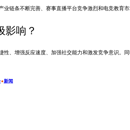
产业链条不断完善、赛事直播平台竞争激烈和电竞教育市
积极影响？
捷性、增强反应速度、加强社交能力和激发竞争意识。同
•
台
新闻