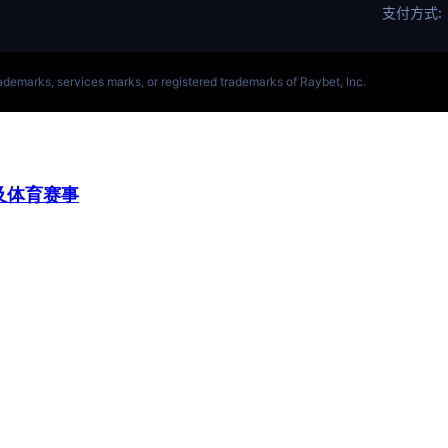
竞及体育赛事