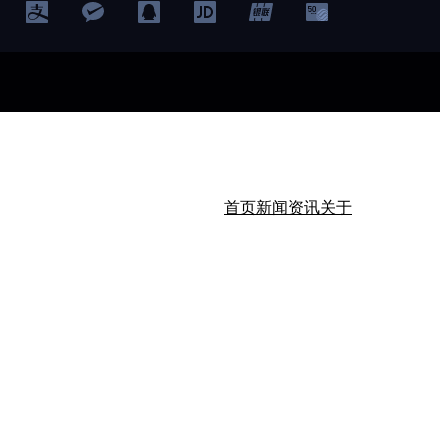
首页
新闻
资讯
关于