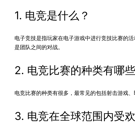
1. 电竞是什么？
电子竞技是指玩家在电子游戏中进行竞技比赛的活
是团队之间的对战。
2. 电竞比赛的种类有哪
电竞比赛的种类有很多，最常见的包括射击游戏、
3. 电竞在全球范围内受