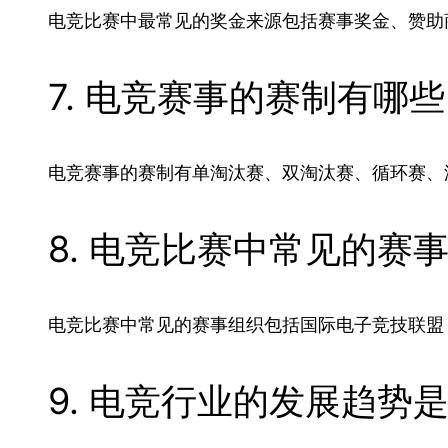
电竞比赛中最常见的奖金来源包括赛事奖金、赞助
7. 电竞赛事的赛制有哪
电竞赛事的赛制有单淘汰赛、双淘汰赛、循环赛、
8. 电竞比赛中常见的赛
电竞比赛中常见的赛事组织包括国际电子竞技联盟（
9. 电竞行业的发展趋势