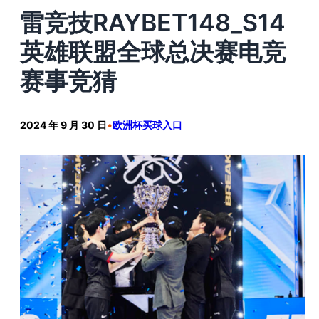
雷竞技RAYBET148_S14
英雄联盟全球总决赛电竞
赛事竞猜
2024 年 9 月 30 日
•
欧洲杯买球入口