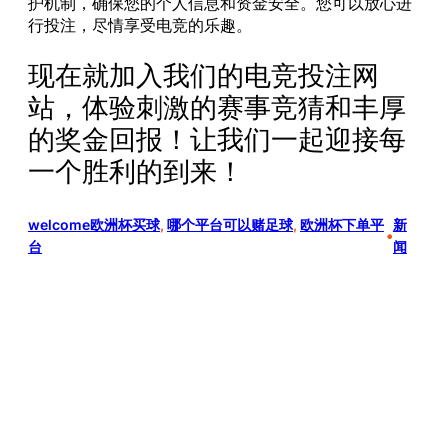
护机制，确保您的个人信息和资金安全。您可以放心进
行投注，尽情享受电竞的乐趣。
现在就加入我们的电竞投注网
站，体验刺激的赛事竞猜和丰厚
的奖金回报！让我们一起迎接每
一个胜利的到来！
welcome欧洲杯买球
, 
哪个平台可以赌足球
, 
欧洲杯下单平
新
•
台
闻