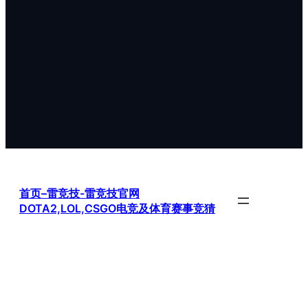
首页–雷竞技-雷竞技官网
DOTA2,LOL,CSGO电竞及体育赛事竞猜