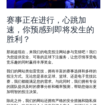
赛事正在进行，心跳加
速，你预感到即将发生的
胜利？
那就趁现在，来我们的电竞投注网站参与竞猜吧！我们
为您提供安全、可靠的足球下注服务，让您尽情享受电
竞乐趣的同时赢得丰厚奖金。
我们的网站类似雷竞技，拥有丰富的赛事选择和多样的
投注方式。无论您是喜欢足球、篮球、还是电子竞技比
赛，我们都能满足您的需求。与此同时，我们拥有专业
的团队提供及时的赛事分析和概率预测，帮助您做出更
加明智的投注决策。
除此之外，我们的网站还拥有严格的安全措施和隐私保