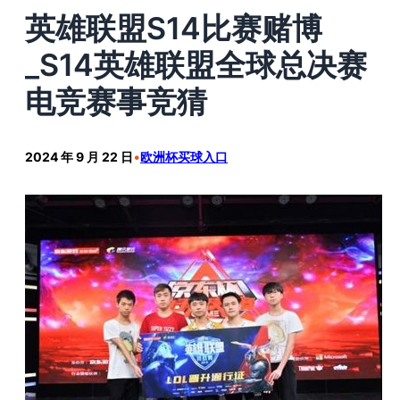
英雄联盟S14比赛赌博
_S14英雄联盟全球总决赛
电竞赛事竞猜
2024 年 9 月 22 日
•
欧洲杯买球入口