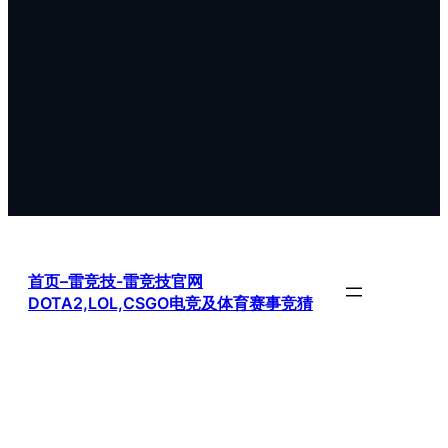
首页–雷竞技-雷竞技官网
DOTA2,LOL,CSGO电竞及体育赛事竞猜