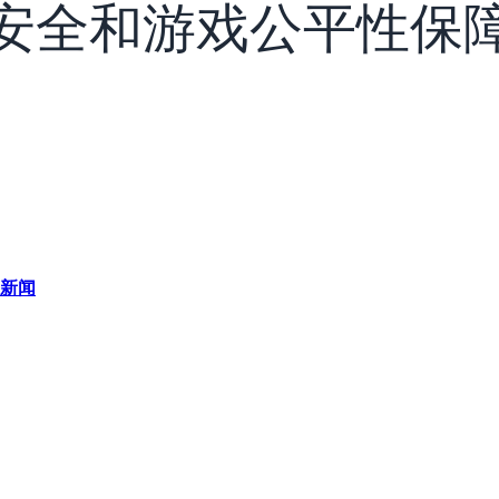
安全和游戏公平性保
新闻