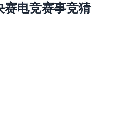
总决赛电竞赛事竞猜