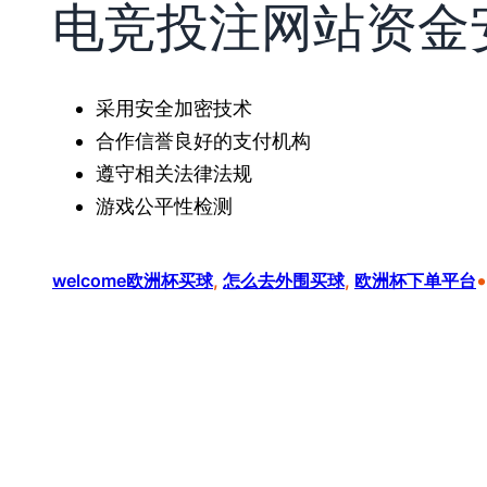
电竞投注网站资金
采用安全加密技术
合作信誉良好的支付机构
遵守相关法律法规
游戏公平性检测
•
welcome欧洲杯买球
, 
怎么去外围买球
, 
欧洲杯下单平台