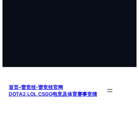
首页–雷竞技-雷竞技官网
DOTA2,LOL,CSGO电竞及体育赛事竞猜