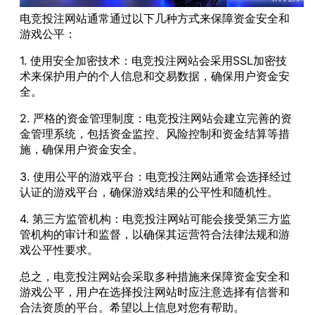
电竞投注网站通常通过以下几种方式来保障资金安全和
游戏公平：
1. 使用安全加密技术：电竞投注网站会采用SSL加密技
术来保护用户的个人信息和交易数据，确保用户资金安
全。
2. 严格的资金管理制度：电竞投注网站会建立完善的资
金管理系统，包括资金监控、风险控制和资金结算等措
施，确保用户资金安全。
3. 使用公平的游戏平台：电竞投注网站通常会选择经过
认证的游戏平台，确保游戏结果的公平性和随机性。
4. 第三方监管机构：电竞投注网站可能会接受第三方监
管机构的审计和监督，以确保其运营符合法律法规和游
戏公平性要求。
总之，电竞投注网站会采取多种措施来保障资金安全和
游戏公平，用户在选择投注网站时应注意选择有信誉和
合法资质的平台。希望以上信息对您有帮助。