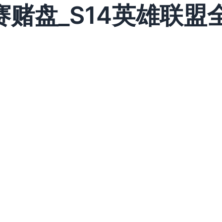
赛赌盘_S14英雄联