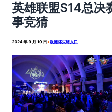
英雄联盟S14总决
事竞猜
•
2024 年 9 月 10 日
欧洲杯买球入口