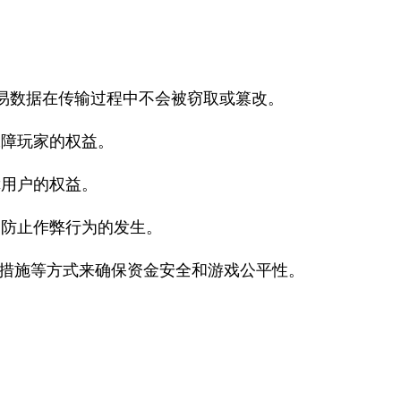
交易数据在传输过程中不会被窃取或篡改。
保障玩家的权益。
障用户的权益。
，防止作弊行为的发生。
措施等方式来确保资金安全和游戏公平性。