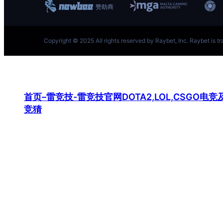
跳
至
内
首页–雷竞技-雷竞技官网DOTA2,LOL,CSGO电
竞猜
容