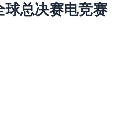
盟全球总决赛电竞赛