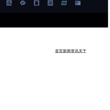
首页
新闻
资讯
关于