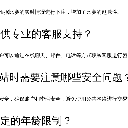
根据比赛的实时情况进行下注，增加了比赛的趣味性。
提供专业的客服支持？
户可以通过在线聊天、邮件、电话等方式联系客服进行咨
网站时需要注意哪些安全问题
安全，确保账户和密码安全，避免使用公共网络进行交易
一定的年龄限制？