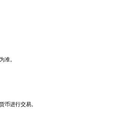
为准。
货币进行交易。