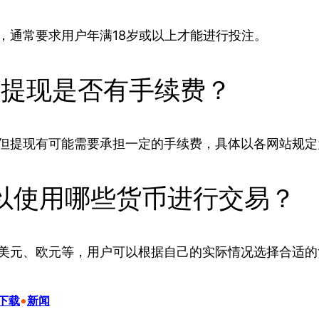
，通常要求用户年满18岁或以上才能进行投注。
和提现是否有手续费？
但提现有可能需要承担一定的手续费，具体以各网站规定
可以使用哪些货币进行交易？
美元、欧元等，用户可以根据自己的实际情况选择合适的
•
p下载
新闻