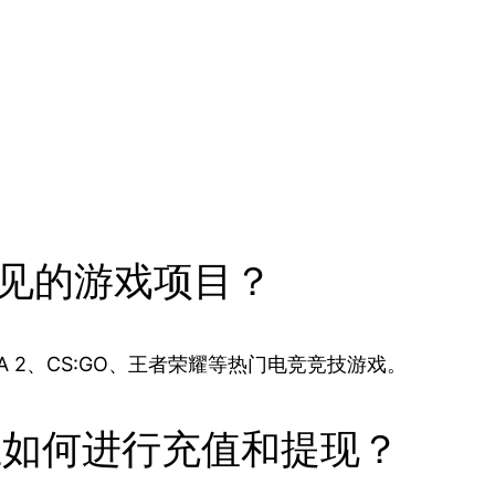
常见的游戏项目？
 2、CS:GO、王者荣耀等热门电竞竞技游戏。
上如何进行充值和提现？