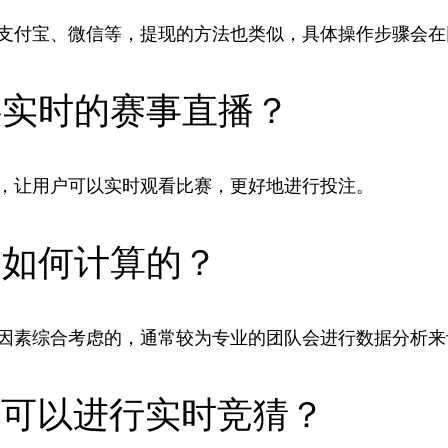
支付宝、微信等，提现的方法也类似，具体操作步骤会在
供实时的赛事直播？
，让用户可以实时观看比赛，更好地进行投注。
是如何计算的？
因素综合考虑的，通常较为专业的团队会进行数据分析来
否可以进行实时竞猜？