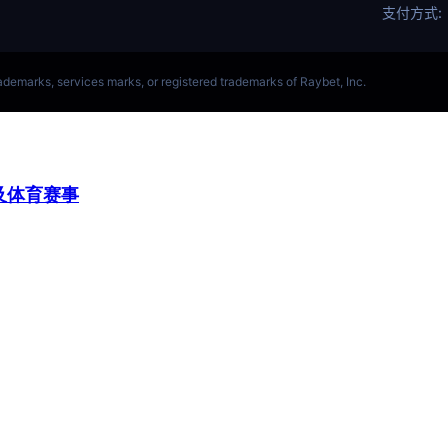
竞及体育赛事