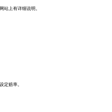
网站上有详细说明。
设定赔率。