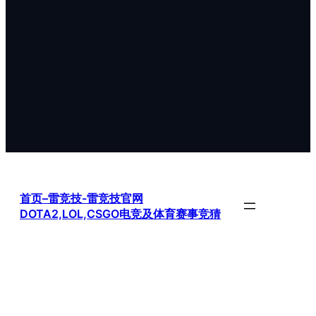
首页–雷竞技-雷竞技官网
DOTA2,LOL,CSGO电竞及体育赛事竞猜