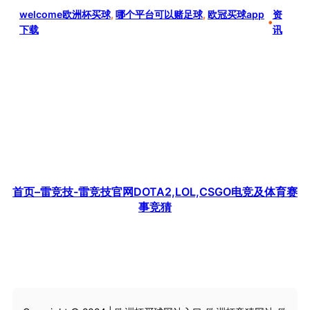
welcome欧洲杯买球
, 
哪个平台可以赌足球
, 
欧冠买球app
资
•
下载
讯
首页–雷竞技-雷竞技官网DOTA2,LOL,CSGO电竞及体育赛
事竞猜