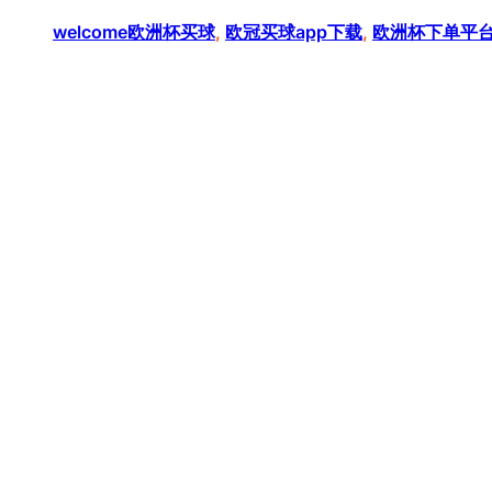
welcome欧洲杯买球
, 
欧冠买球app下载
, 
欧洲杯下单平