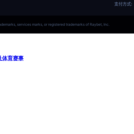
竞及体育赛事