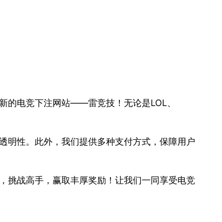
新的电竞下注网站——雷竞技！无论是LOL、
透明性。此外，我们提供多种支付方式，保障用户
，挑战高手，赢取丰厚奖励！让我们一同享受电竞