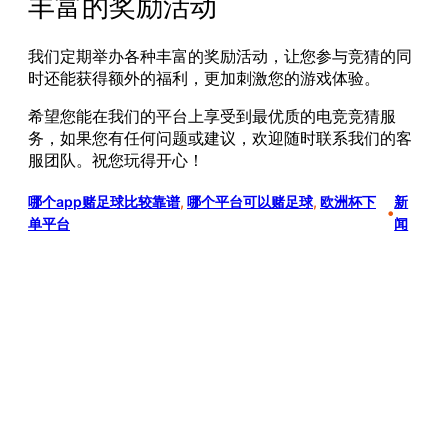
丰富的奖励活动
我们定期举办各种丰富的奖励活动，让您参与竞猜的同
时还能获得额外的福利，更加刺激您的游戏体验。
希望您能在我们的平台上享受到最优质的电竞竞猜服
务，如果您有任何问题或建议，欢迎随时联系我们的客
服团队。祝您玩得开心！
哪个app赌足球比较靠谱
, 
哪个平台可以赌足球
, 
欧洲杯下
新
•
单平台
闻