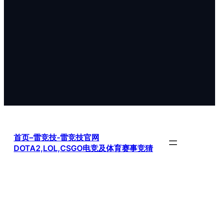
首页–雷竞技-雷竞技官网
DOTA2,LOL,CSGO电竞及体育赛事竞猜