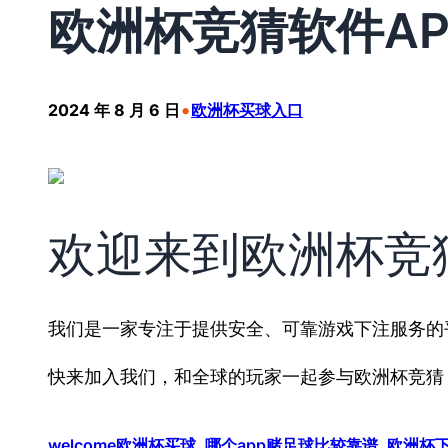
欧洲杯竞猜软件AP
•
2024 年 8 月 6 日
欧洲杯买球入口
欢迎来到欧洲杯竞
我们是一家专注于提供安全、可靠游戏下注服务的
快来加入我们，和全球的玩家一起参与欧洲杯竞猜
welcome欧洲杯买球
, 
哪个app赌足球比较靠谱
, 
欧洲杯