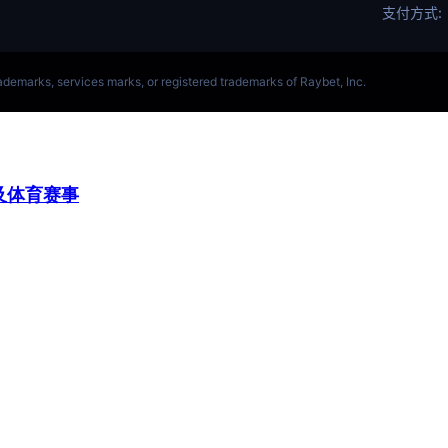
竞及体育赛事