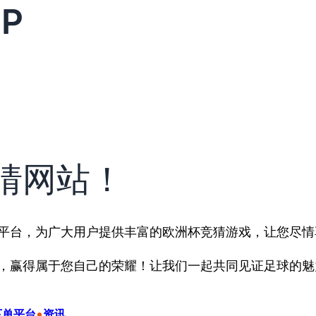
P
猜网站！
平台，为广大用户提供丰富的欧洲杯竞猜游戏，让您尽情
，赢得属于您自己的荣耀！让我们一起共同见证足球的魅
•
下单平台
资讯