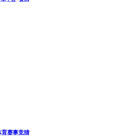
及体育赛事竞猜