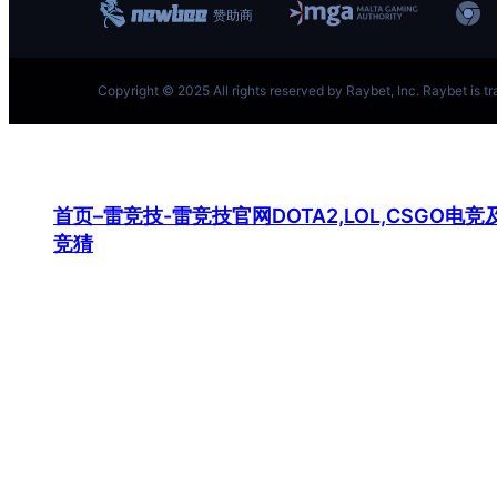
跳
至
内
首页–雷竞技-雷竞技官网DOTA2,LOL,CSGO电
竞猜
容