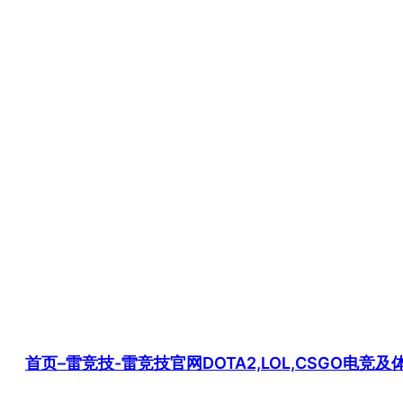
首页–雷竞技-雷竞技官网DOTA2,LOL,CSGO电竞