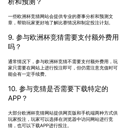
析和预测？
一些欧洲杯竞猜网站会提供专业的赛事分析和预测文
章，帮助玩家更好地了解比赛情况和制定投注计划。
9. 参与欧洲杯竞猜需要支付额外费用
吗？
通常情况下，参与欧洲杯竞猜不需要支付额外费用，玩
家只需要在网站上进行投注即可，但仍需注意充值时可
能会有一定手续费。
10. 参与竞猜是否需要下载特定的
APP？
大部分欧洲杯竞猜网站提供网页版和手机端两种方式供
玩家投注，玩家可以选择在浏览器中访问网站进行竞
猜，也可以下载APP进行投注。