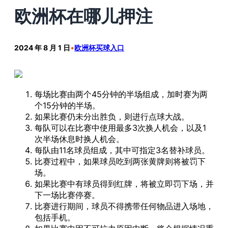
欧洲杯在哪儿押注
2024 年 8 月 1 日
•
欧洲杯买球入口
每场比赛由两个45分钟的半场组成，加时赛为两
个15分钟的半场。
如果比赛仍未分出胜负，则进行点球大战。
每队可以在比赛中使用最多3次换人机会，以及1
次半场休息时换人机会。
每队由11名球员组成，其中可指定3名替补球员。
比赛过程中，如果球员吃到两张黄牌则将被罚下
场。
如果比赛中有球员得到红牌，将被立即罚下场，并
下一场比赛停赛。
比赛进行期间，球员不得携带任何物品进入场地，
包括手机。