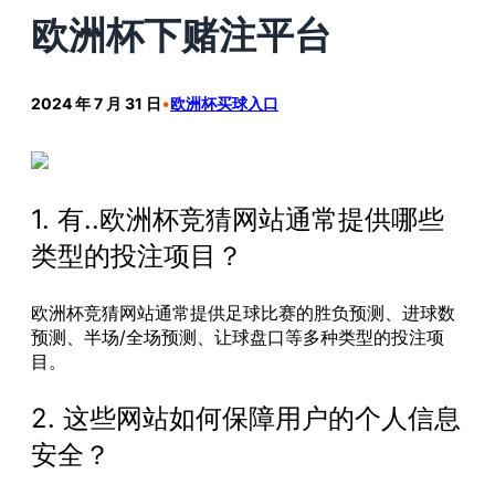
欧洲杯下赌注平台
2024 年 7 月 31 日
•
欧洲杯买球入口
1. 有..欧洲杯竞猜网站通常提供哪些
类型的投注项目？
欧洲杯竞猜网站通常提供足球比赛的胜负预测、进球数
预测、半场/全场预测、让球盘口等多种类型的投注项
目。
2. 这些网站如何保障用户的个人信息
安全？