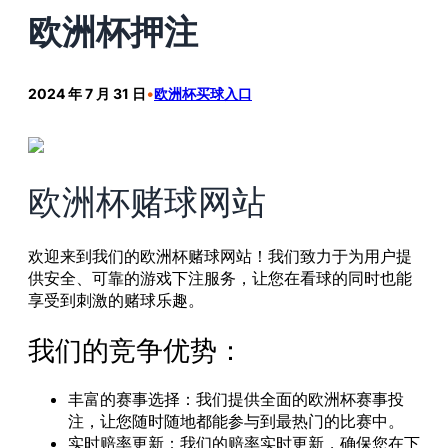
欧洲杯押注
2024 年 7 月 31 日
•
欧洲杯买球入口
欧洲杯赌球网站
欢迎来到我们的欧洲杯赌球网站！我们致力于为用户提
供安全、可靠的游戏下注服务，让您在看球的同时也能
享受到刺激的赌球乐趣。
我们的竞争优势：
丰富的赛事选择：我们提供全面的欧洲杯赛事投
注，让您随时随地都能参与到最热门的比赛中。
实时赔率更新：我们的赔率实时更新，确保您在下