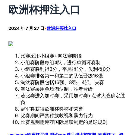
欧洲杯押注入口
2024 年 7 月 27 日
•
欧洲杯买球入口
比赛采用小组赛+淘汰赛阶段
小组赛阶段每组4队，进行单循环赛制
小组赛胜利得3分，平局得1分，失利得0分
小组赛排名第一和第二的队伍晋级16强
淘汰赛阶段包括16强、8强、4强、决赛
淘汰赛采用单场淘汰制，胜者晋级
若比赛进入加时赛，采用加时赛+点球大战确定胜
负
冠军将获得欧洲杯奖杯和荣誉
比赛期间严禁种族歧视和暴力行为
比赛规则需遵守国际足联制定的足球规则
welcome欧洲杯买球
, 
哪个app赌足球比较靠谱
, 
欧洲杯下
资