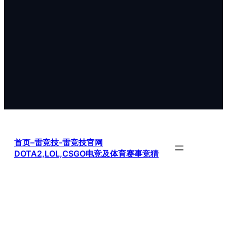
首页–雷竞技-雷竞技官网
DOTA2,LOL,CSGO电竞及体育赛事竞猜