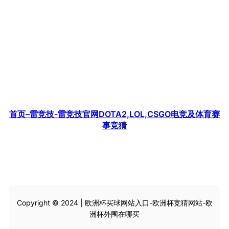
首页–雷竞技-雷竞技官网DOTA2,LOL,CSGO电竞及体育赛
事竞猜
Copyright © 2024 | 欧洲杯买球网站入口-欧洲杯竞猜网站-欧
洲杯外围在哪买