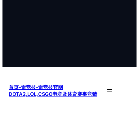
首页–雷竞技-雷竞技官网
DOTA2,LOL,CSGO电竞及体育赛事竞猜