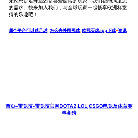
无论您是足球迷还是喜爱赌博的玩家，我们都能满足您
的需求。快来加入我们，与全球玩家一起畅享欧洲杯竞
猜的乐趣吧！
哪个平台可以赌足球
, 
怎么去外围买球
, 
欧冠买球app下载
•
资讯
首页–雷竞技-雷竞技官网DOTA2,LOL,CSGO电竞及体育赛
事竞猜