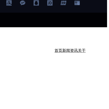
首页
新闻
资讯
关于