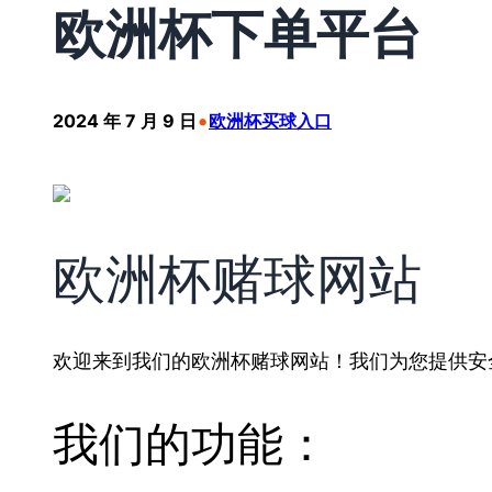
欧洲杯下单平台
•
2024 年 7 月 9 日
欧洲杯买球入口
欧洲杯赌球网站
欢迎来到我们的欧洲杯赌球网站！我们为您提供安
我们的功能：