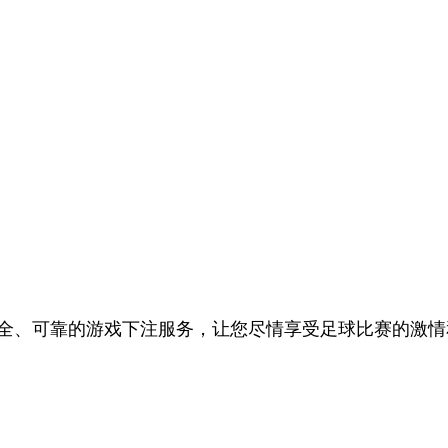
全、可靠的游戏下注服务，让您尽情享受足球比赛的激情