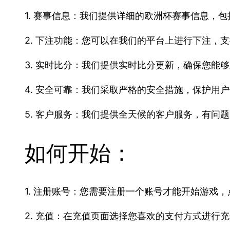
1. 赛事信息：我们提供详细的欧洲杯赛事信息，
2. 下注功能：您可以在我们的平台上进行下注，
3. 实时比分：我们提供实时比分更新，确保您能
4. 安全可靠：我们采取严格的安全措施，保护用
5. 客户服务：我们提供全天候的客户服务，有问
如何开始：
1. 注册账号：您需要注册一个账号才能开始游戏，
2. 充值：在充值页面选择您喜欢的支付方式进行