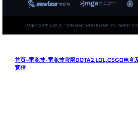
跳
至
内
首页–雷竞技-雷竞技官网DOTA2,LOL,CSGO电
竞猜
容