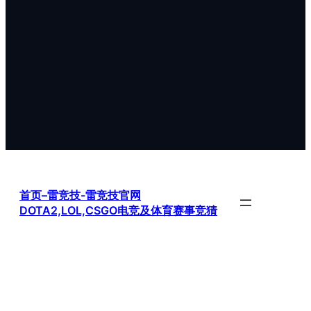
首页–雷竞技-雷竞技官网
DOTA2,LOL,CSGO电竞及体育赛事竞猜