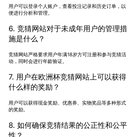
用户可以登录个人账户，查看投注记录和历史订单，以
便进行分析和管理。
6. 竞猜网站对于未成年用户的管理措
施是什么？
竞猜网站严格要求用户年满18岁方可注册和参与竞猜活
动，同时会进行年龄验证。
7. 用户在欧洲杯竞猜网站上可以获得
什么样的奖励？
用户可以获得现金奖励、优惠券、实物奖品等多种形式
的奖励。
8. 如何确保竞猜结果的公正性和公平
性？