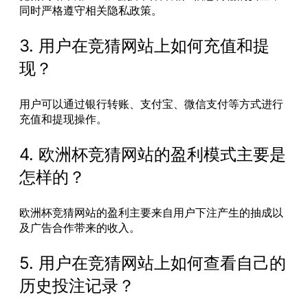
同时严格遵守相关隐私政策。
3. 用户在竞猜网站上如何充值和提
现？
用户可以通过银行转账、支付宝、微信支付等方式进行
充值和提现操作。
4. 欧洲杯竞猜网站的盈利模式主要是
怎样的？
欧洲杯竞猜网站的盈利主要来自用户下注产生的抽成以
及广告合作带来的收入。
5. 用户在竞猜网站上如何查看自己的
历史投注记录？