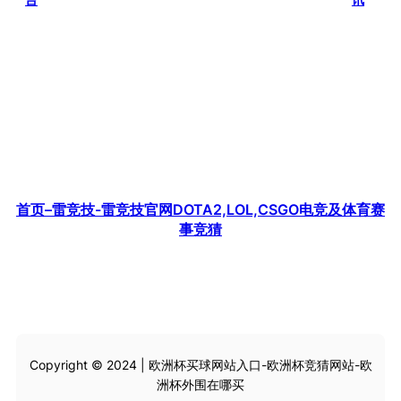
首页–雷竞技-雷竞技官网DOTA2,LOL,CSGO电竞及体育赛
事竞猜
Copyright © 2024 | 欧洲杯买球网站入口-欧洲杯竞猜网站-欧
洲杯外围在哪买